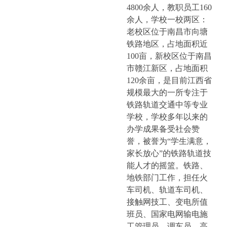
4800
余人，教职员工
160
余人，学校一校两区：
老校区位于南昌市向塘
铁路地区，占地面积近
100
亩，新校区位于南昌
市赣江新区，占地面积
120
余亩，是目前江西省
规模最大的一所专注于
铁路轨道交通中等专业
学校，学校多年以来的
办学成果备受社会赞
誉，被誉为“学生满意，
家长放心”的铁路轨道技
能人才的摇篮。
铁路、
地铁部门工作，担任火
车司机、轨道车司机、
接触网技工、变电所值
班员、国家电网输电施
工管理员、调车员、高