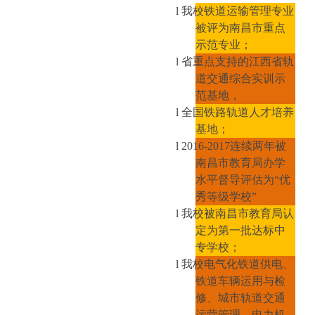
l
我校铁道运输管理专业
被评为南昌市重点
示范专业；
l
省重点支持的江西省轨
道交通综合实训示
范基地，
l
全国铁路轨道人才培养
基地；
l
2016-2017
连续两年被
南昌市教育局办学
水平督导评估为“优
秀等级学校”
l
我校被南昌市教育局认
定为第一批达标中
专学校；
l
我校电气化铁道供电、
铁道车辆运用与检
修、城市轨道交通
运营管理、电力机