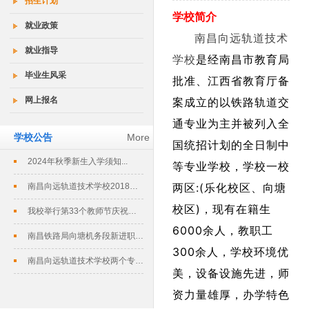
招生计划
学校简介
就业政策
南昌向远轨道技术
就业指导
学校
是经南昌市教育局
毕业生风采
批准、江西省教育厅备
网上报名
案成立的以铁路轨道交
通专业为主并被列入全
学校公告
More
国统招计划的全日制中
2024年秋季新生入学须知...
等专业学校，学校一校
两区:(乐化校区、向塘
南昌向远轨道技术学校2018春季招生...
校区)，现有在籍生
我校举行第33个教师节庆祝暨表彰大会...
6000余人，教职工
南昌铁路局向塘机务段新进职工培训班在...
300余人，学校环境优
南昌向远轨道技术学校两个专业评定为南...
美，设备设施先进，师
资力量雄厚，办学特色