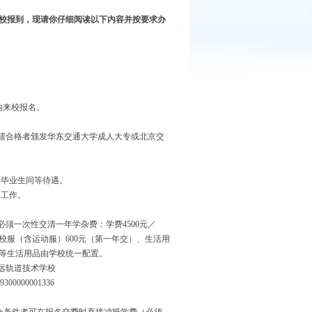
校报到，现请你仔细阅读以下内容并按要求办
间内来校报名。
绩合格者颁发华东交通大学成人大专或北京交
专毕业生同等待遇。
位工作。
必须一次性交清一年学杂费：学费
4500元／
及校服（含运动服）600元（第一年交）、生活用
卧具等生活用品由学校统一配置。
远轨道技术学校
9300000001336