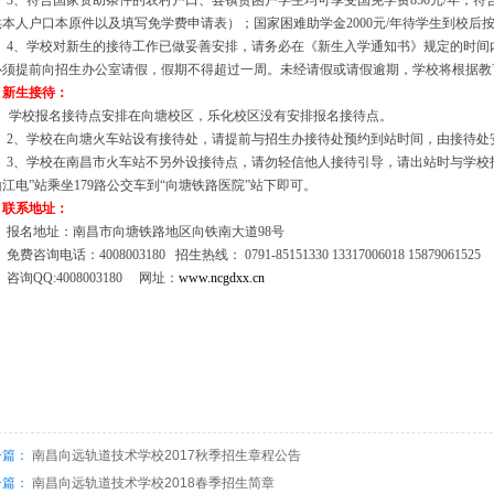
3、符合国家资助条件的农村户口、县镇贫困户学生均可享受国免学费
850元/年
供本人户口本原件以及填写免学费申请表）；国家困难助学金2000元/年待学生到校后
4、学校对新生的接待工作已做妥善安排，请务必在《新生入学通知书》规定的时间
必须提前向招生办公室请假，假期不得超过一周。未经请假或请假逾期，学校将根据教
、新生接待：
、学校报名接待点安排在向塘校区，乐化校区没有安排报名接待点。
2、学校在向塘火车站设有接待处，请提前与招生办接待处预约到站时间，由接待处
3、学校在南昌市火车站不另外设接待点，请勿轻信他人接待引导，请出站时与学校
江电”站乘坐179路公交车到“向塘铁路医院”站下即可。
、联系地址：
报名地址：南昌市向塘铁路地区向铁南大道
98号
免费咨询电话：
4008003180
招生热线： 0791-85151330 13317006018 15879061525
咨询
QQ:4008003180
网址：
www.ncgdxx.cn
一篇：
南昌向远轨道技术学校2017秋季招生章程公告
一篇：
南昌向远轨道技术学校2018春季招生简章