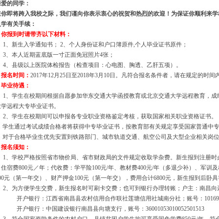
爱的同学：
在你即将跨入我校之际，我们谨向你表示衷心的祝贺和热烈的欢迎！为保证你顺利来学
入学有关手续：
、你报到时请带齐以下材料：
1、新生入学通知书；
2、个人身份证和户口簿原件,个人毕业证书原件；
3、本人近期蓝底版一寸正面免冠照片
4张；
4、县级以上医院体检报告（检查项目：心电图、胸透、乙肝五项）。
、报名时间：
2017年
12月25日至2018年3月10日。凡符合报名条件者，请在规定的时
、毕业待遇：
1、学生在校期间根据自愿参加华东交通大学函授教育或北京交通大学远程教育，成
大学远程大专毕业证书。
2、学生在校期间可以申报各专业职业资格鉴定考核，获取国家相关职业资格证书。
、学生通过考试成绩合格者将获得中专毕业证书，按教育部有关规定享受国家普通中
、对于合格毕业生优先安置到铁路部门、城市轨道交通、航空公司及大型企业相关岗
、报名须知：
1、学校严格按照省市物价局、省市财政局的文件规定收取学杂费。新生报到注册时
住宿费800元／年；代收费：学平险100元/年、教材费400元/年（多退少补）、军训
00元（第一年交）、财产押金100元（第一年交），费用合计6800元，新生报到后
2、为方便学生交费，新生报名时可刷卡交费；也可到银行办理转账；户主：南昌向
开户银行：江西省南昌县农村信用合作联社莲塘信用社城南分社；账号：
10169
开户银行：中国建设银行南昌县向塘支行，账号：
36001053010052501513