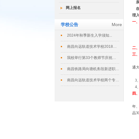
亲
网上报名
理
一
学校公告
More
2024年秋季新生入学须知...
南昌向远轨道技术学校2018春季招生...
二
三
我校举行第33个教师节庆祝暨表彰大会...
通
南昌铁路局向塘机务段新进职工培训班在...
南昌向远轨道技术学校两个专业评定为南...
3
4
四
年、
品3