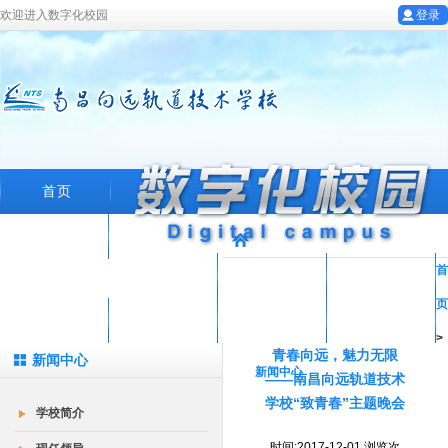
欢迎进入数字化校园
登录
首页
学校概况
首
专业设置
教育科研
教工园地
页
学生工作
招生就业
在线留言
数字化校园
>
青春向远，魅力无限
新闻中心
新闻中心
——南昌向远轨道技术
学校“致青春”主题晚会
学校简介
时间:2017-12-01 浏览次